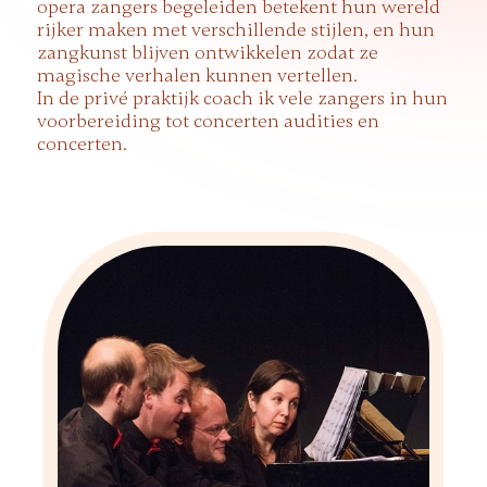
opera zangers begeleiden betekent hun wereld
rijker maken met verschillende stijlen, en hun
zangkunst blijven ontwikkelen zodat ze
magische verhalen kunnen vertellen.
In de privé praktijk coach ik vele zangers in hun
voorbereiding tot concerten audities en
concerten.