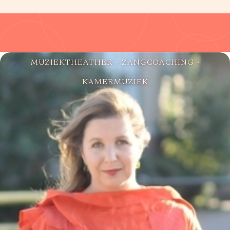
MUZIEKTHEATHER
•
ZANGCOACHING
•
KAMERMUZIEK